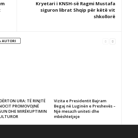
ëm
Kryetari i KNSH-së Ragmi Mustafa
t
siguron librat Shqip për këtë vit
shkollorë
 AUTORI
DËRTON URA: TË RINJTË
Vizita e Presidentit Bajram
ANOCIT PROMOVOJNË
Begaj në Luginën e Preshevës –
GUN DHE MIRËKUPTIMIN
Një mesazh uniteti dhe
ULTUROR
mbështetjeje