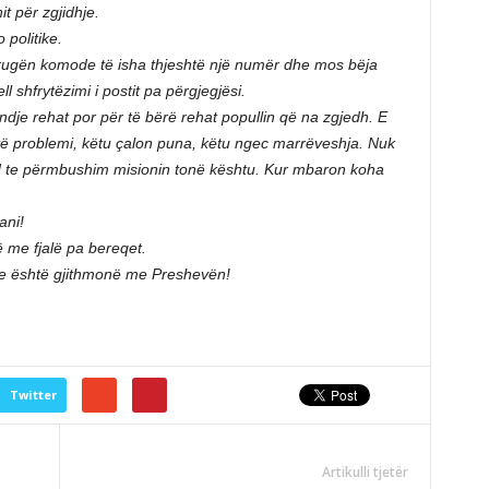
it për zgjidhje.
 politike.
 rrugën komode të isha thjeshtë një numër dhe mos bëja
l shfrytëzimi i postit pa përgjegjësi.
 ndje rehat por për të bërë rehat popullin që na zgjedh. E
roblemi, këtu çalon puna, këtu ngec marrëveshja. Nuk
 te përmbushim misionin tonë kështu. Kur mbaron koha
ani!
 me fjalë pa bereqet.
e është gjithmonë me Preshevën!
Twitter
Artikulli tjetër