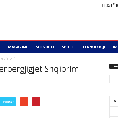
C
32.4
A
MAGAZINË
SHËNDETI
SPORT
TEKNOLOGJI
IM
hqiprim Arifit
ërpërgjigjet Shqiprim
Ke
M
Twitter