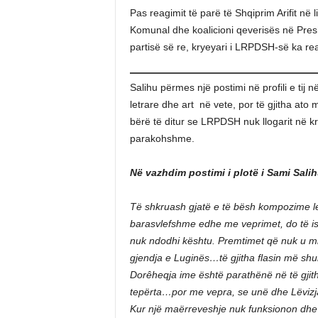
Pas reagimit të parë të Shqiprim Arifit në
Komunal dhe koalicioni qeverisës në Pres
partisë së re, kryeyari i LRPDSH-së ka re
Salihu përmes një postimi në profili e ti
letrare dhe art në vete, por të gjitha ato 
bërë të ditur se LRPDSH nuk llogarit në kr
parakohshme.
Në vazhdim postimi i plotë i Sami Sali
Të shkruash gjatë e të bësh kompozime letr
barasvlefshme edhe me veprimet, do të ish
nuk ndodhi kështu. Premtimet që nuk u mba
gjendja e Luginës…të gjitha flasin më shum
Dorêheqja ime është parathënë në të gjit
tepërta…por me vepra, se unë dhe Lëvizja
Kur një maërreveshje nuk funksionon dhe 