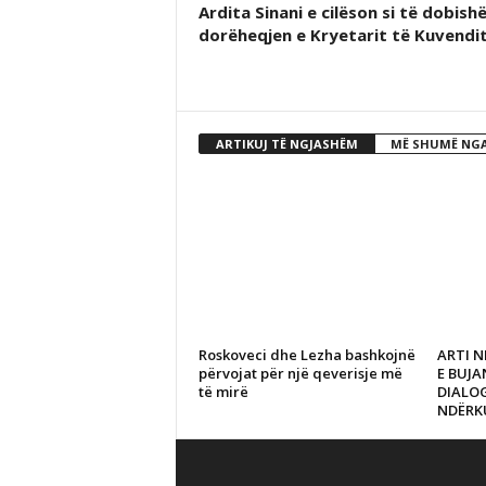
Ardita Sinani e cilëson si të dobish
dorëheqjen e Kryetarit të Kuvendi
ARTIKUJ TË NGJASHËM
MË SHUMË NGA
Roskoveci dhe Lezha bashkojnë
ARTI N
përvojat për një qeverisje më
E BUJ
të mirë
DIALO
NDËRK