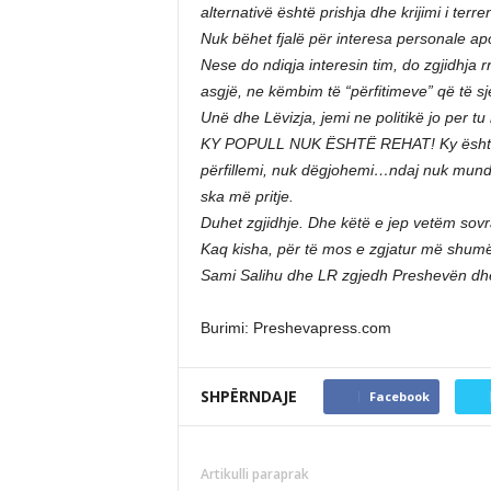
alternativë është prishja dhe krijimi i terren
Nuk bëhet fjalë për interesa personale apo
Nese do ndiqja interesin tim, do zgjidhja
asgjë, ne këmbim të “përfitimeve” që të sjel
Unë dhe Lëvizja, jemi ne politikë jo per tu
KY POPULL NUK ËSHTË REHAT! Ky është p
përfillemi, nuk dëgjohemi…ndaj nuk mund
ska më pritje.
Duhet zgjidhje. Dhe këtë e jep vetëm sovr
Kaq kisha, për të mos e zgjatur më shumë
Sami Salihu dhe LR zgjedh Preshevën dh
Burimi: Preshevapress.com
SHPËRNDAJE
Facebook
Artikulli paraprak