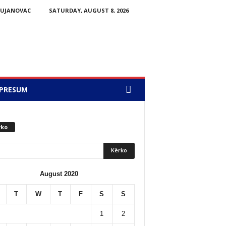
BUJANOVAC
SATURDAY, AUGUST 8, 2026
PRESUM
rko
August 2020
T
W
T
F
S
S
1
2