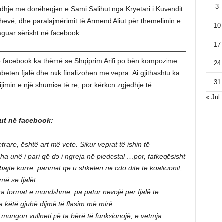
3
 lidhje me dorëheqjen e Sami Salihut nga Kryetari i Kuvendit
hevë, dhe paralajmërimit të Armend Aliut për themelimin e
10
aguar sërisht në facebook.
17
j në facebook ka thëmë se Shqiprim Arifi po bën kompozime
24
mbeten fjalë dhe nuk finalizohen me vepra. Ai gjithashtu ka
31
ijimin e një shumice të re, por kërkon zgjedhje të
« Jul
hut në facebook:
are, është art më vete. Sikur veprat të ishin të
a unë i pari që do i ngreja në piedestal …por, fatkeqësisht
jtë kurrë, parimet qe u shkelen në cdo ditë të koalicionit,
ë se fjalët.
ha format e mundshme, pa patur nevojë per fjalê te
 këtë gjuhë dijmë të flasim më mirë.
mungon vullneti pë ta bërë të funksionojë, e vetmja