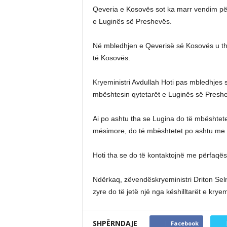
Qeveria e Kosovës sot ka marr vendim për
e Luginës së Preshevës.
Në mbledhjen e Qeverisë së Kosovës u tha 
të Kosovës.
Kryeministri Avdullah Hoti pas mbledhjes 
mbështesin qytetarët e Luginës së Preshe
Ai po ashtu tha se Lugina do të mbështetet
mësimore, do të mbështetet po ashtu me në 
Hoti tha se do të kontaktojnë me përfaqësu
Ndërkaq, zëvendëskryeministri Driton Selm
zyre do të jetë një nga këshilltarët e kryemi
SHPËRNDAJE
Facebook