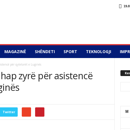
19.8
MAGAZINË
SHËNDETI
SPORT
TEKNOLOGJI
IMP
istencë për qytetarët e Luginës
hap zyrë për asistencë
Ke
ginës
M
Twitter