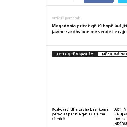
Artikulli paraprak
Maqedonia pritet që t’i hapë kufijt
javën e ardhshme me vendet e rajo
ARTIKUJ TË NGJASHËM
MË SHUMË NGA
Roskoveci dhe Lezha bashkojnë
ARTI N
përvojat për një qeverisje më
E BUJ
të mirë
DIALO
NDËRK