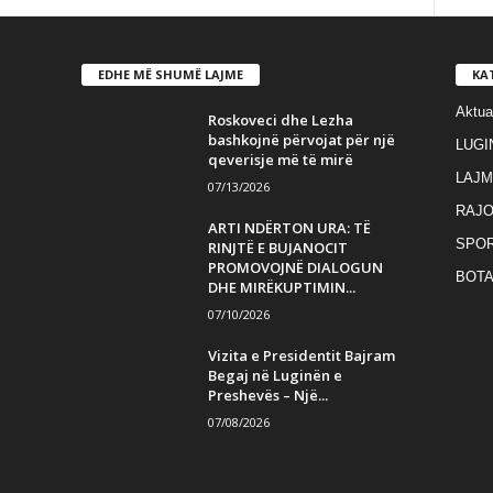
EDHE MË SHUMË LAJME
KA
Aktua
Roskoveci dhe Lezha
bashkojnë përvojat për një
LUGI
qeverisje më të mirë
LAJM
07/13/2026
RAJO
ARTI NDËRTON URA: TË
SPO
RINJTË E BUJANOCIT
PROMOVOJNË DIALOGUN
BOT
DHE MIRËKUPTIMIN...
07/10/2026
Vizita e Presidentit Bajram
Begaj në Luginën e
Preshevës – Një...
07/08/2026