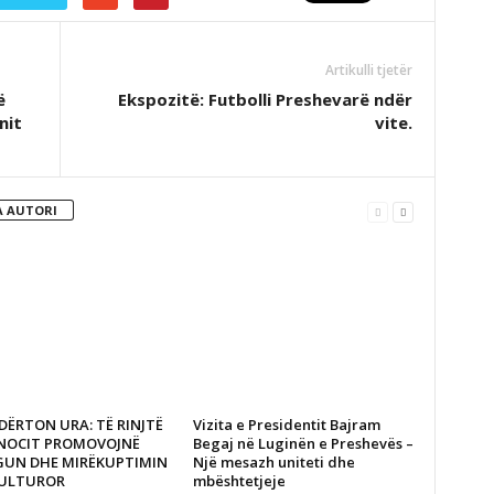
Artikulli tjetër
ë
Ekspozitë: Futbolli Preshevarë ndër
nit
vite.
 AUTORI
DËRTON URA: TË RINJTË
Vizita e Presidentit Bajram
ANOCIT PROMOVOJNË
Begaj në Luginën e Preshevës –
GUN DHE MIRËKUPTIMIN
Një mesazh uniteti dhe
ULTUROR
mbështetjeje