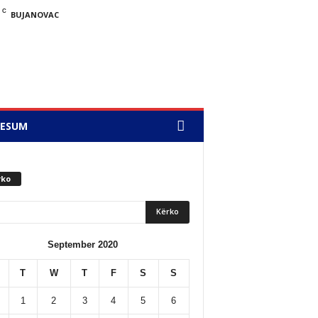
C
BUJANOVAC
RESUM
rko
September 2020
T
W
T
F
S
S
1
2
3
4
5
6