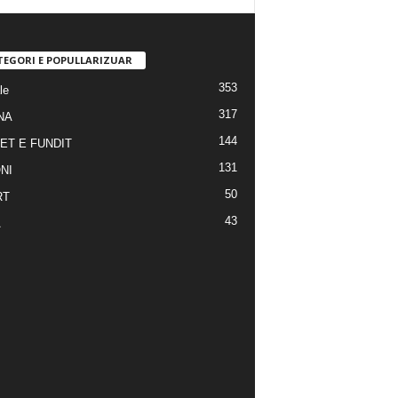
TEGORI E POPULLARIZUAR
353
le
317
NA
144
ET E FUNDIT
131
NI
50
RT
43
A