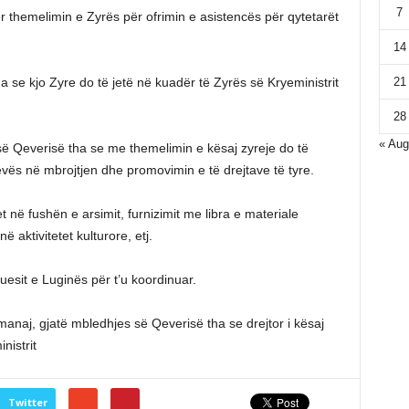
7
 themelimin e Zyrës për ofrimin e asistencës për qytetarët
14
21
se kjo Zyre do të jetë në kuadër të Zyrës së Kryeministrit
28
« Aug
së Qeverisë tha se me themelimin e kësaj zyreje do të
vës në mbrojtjen dhe promovimin e të drejtave të tyre.
 në fushën e arsimit, furnizimit me libra e materiale
aktivitetet kulturore, etj.
esit e Luginës për t’u koordinuar.
anaj, gjatë mbledhjes së Qeverisë tha se drejtor i kësaj
nistrit
Twitter